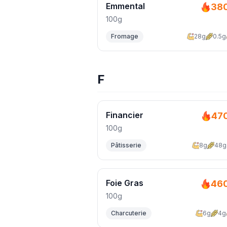
Emmental
38
100g
Fromage
28g
0.5g
F
Financier
47
100g
Pâtisserie
8g
48g
Foie Gras
46
100g
Charcuterie
6g
4g