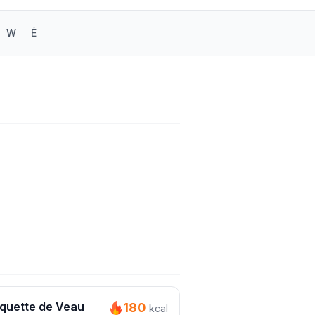
W
É
quette de Veau
180
kcal