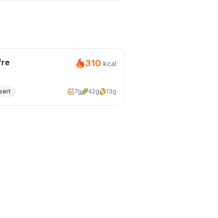
fre
310
kcal
sert
7g
42g
13g