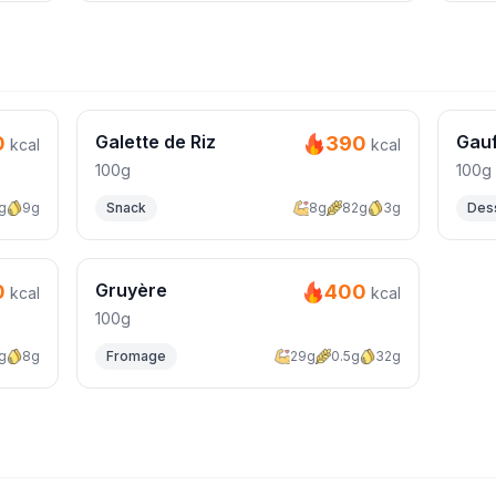
Galette de Riz
Gau
0
390
kcal
kcal
100g
100g
g
9g
Snack
8g
82g
3g
Des
Gruyère
0
400
kcal
kcal
100g
g
8g
Fromage
29g
0.5g
32g