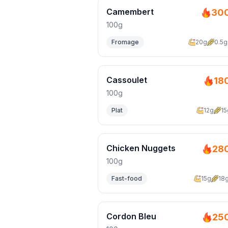
Camembert
30
100g
Fromage
20g
0.5g
Cassoulet
18
100g
Plat
12g
15
Chicken Nuggets
28
100g
Fast-food
15g
18
Cordon Bleu
25