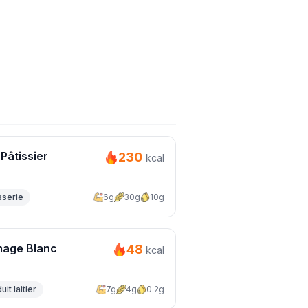
 Pâtissier
230
kcal
sserie
6g
30g
10g
mage Blanc
48
kcal
it laitier
7g
4g
0.2g