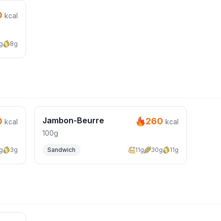
0
kcal
g
8g
Jambon-Beurre
0
260
kcal
kcal
100g
g
3g
Sandwich
11g
30g
11g