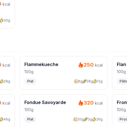
0
kcal
30g
Flammekueche
Flan
0
250
kcal
kcal
100g
100g
28g
Plat
8g
28g
12g
Pâti
Fondue Savoyarde
Fro
0
320
kcal
kcal
100g
100g
46g
Plat
20g
3g
26g
Produ