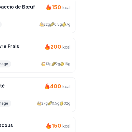
paccio de Bœuf
150
kcal
22g
0.5g
7g
re Frais
200
kcal
mage
13g
2g
16g
té
400
kcal
mage
27g
0.5g
32g
scous
150
kcal