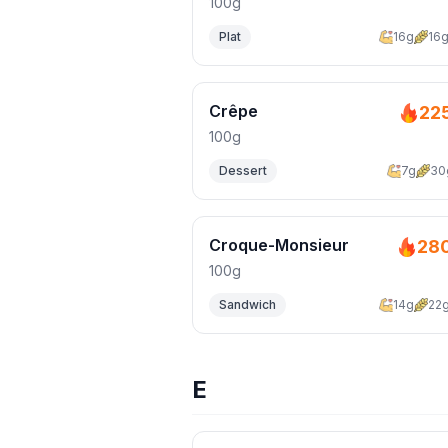
100g
Plat
16g
16
Crêpe
22
100g
Dessert
7g
30
Croque-Monsieur
28
100g
Sandwich
14g
22
E