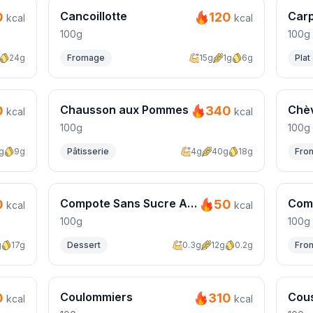
Cancoillotte
Car
0
120
kcal
kcal
100g
100g
24g
Fromage
15g
1g
6g
Plat
Chausson aux Pommes
Chèv
0
340
kcal
kcal
100g
100g
g
9g
Pâtisserie
4g
40g
18g
Fro
Compote Sans Sucre Ajouté
Com
0
50
kcal
kcal
100g
100g
g
17g
Dessert
0.3g
12g
0.2g
Fro
Coulommiers
Cou
0
310
kcal
kcal