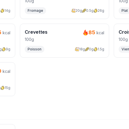
100g
100g
g
14g
Fromage
20g
0.5g
26g
Plat
Crevettes
Croi
5
85
kcal
kcal
100g
100g
g
9g
Poisson
18g
0g
1.5g
Vien
0
kcal
g
15g