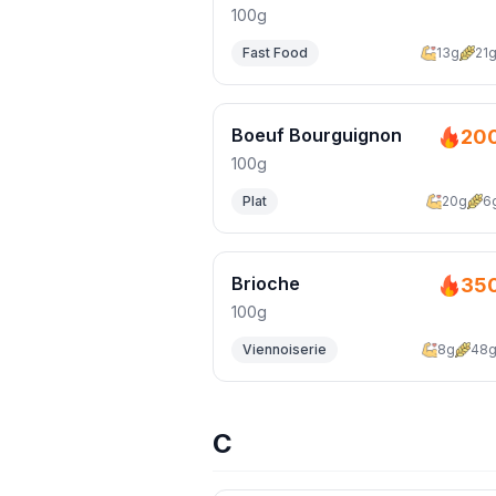
100g
Fast Food
13g
21
Boeuf Bourguignon
20
100g
Plat
20g
6
Brioche
35
100g
Viennoiserie
8g
48
C