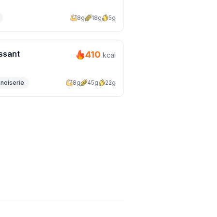
8g
18g
5g
ssant
410
kcal
noiserie
8g
45g
22g