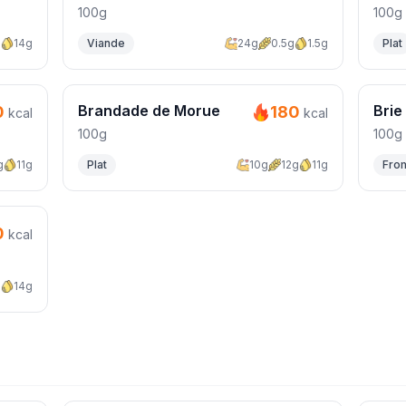
100g
100g
g
14g
Viande
24g
0.5g
1.5g
Plat
Brandade de Morue
Brie
0
180
kcal
kcal
100g
100g
g
11g
Plat
10g
12g
11g
Fro
0
kcal
g
14g