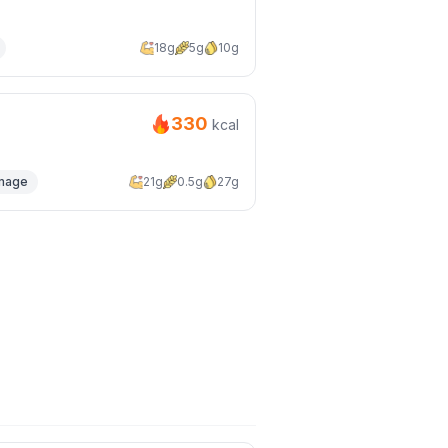
18g
5g
10g
330
kcal
mage
21g
0.5g
27g