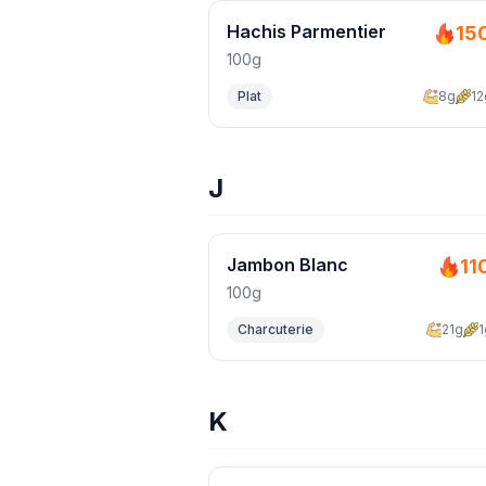
Hachis Parmentier
15
100g
Plat
8g
12
J
Jambon Blanc
11
100g
Charcuterie
21g
1
K