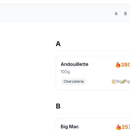
A
B
A
Andouillette
28
100g
Charcuterie
18g
1g
B
Big Mac
25