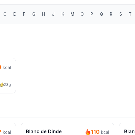
C
E
F
G
H
J
K
M
O
P
Q
R
S
T
0
kcal
23g
Blanc de Dinde
Blan
7
110
kcal
kcal