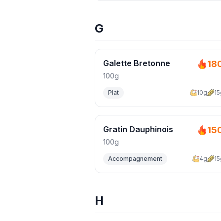
G
Galette Bretonne
18
100g
Plat
10g
15
Gratin Dauphinois
15
100g
Accompagnement
4g
15
H