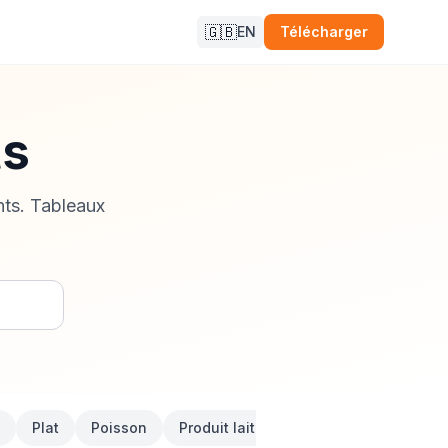
🇬🇧
EN
Télécharger
ts
ents. Tableaux
Plat
Poisson
Produit laitier
Pâtisserie
Sand