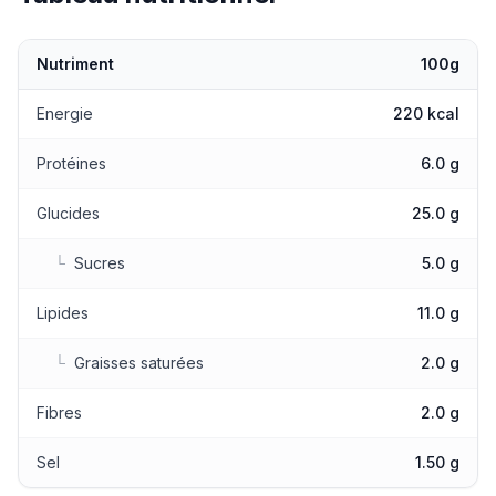
Nutriment
100g
Valeurs nutritionnelles
Energie
220 kcal
Protéines
6.0 g
Glucides
25.0 g
└
Sucres
5.0 g
Lipides
11.0 g
└
Graisses saturées
2.0 g
Fibres
2.0 g
Sel
1.50 g