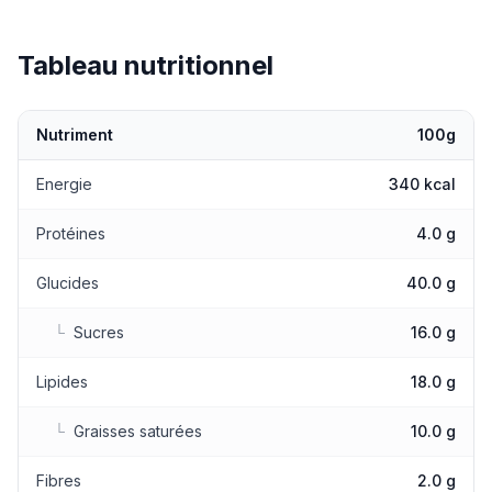
Tableau nutritionnel
Nutriment
100g
Valeurs nutritionnelles
Energie
340 kcal
Protéines
4.0 g
Glucides
40.0 g
└
Sucres
16.0 g
Lipides
18.0 g
└
Graisses saturées
10.0 g
Fibres
2.0 g