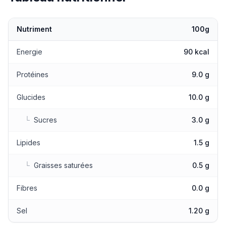
Nutriment
100g
Valeurs nutritionnelles
Energie
90 kcal
Protéines
9.0 g
Glucides
10.0 g
└
Sucres
3.0 g
Lipides
1.5 g
└
Graisses saturées
0.5 g
Fibres
0.0 g
Sel
1.20 g