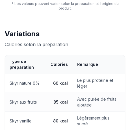
* Les valeurs peuvent varier selon la preparation et l'origine du
produit.
Variations
Calories selon la preparation
Type de
Calories
Remarque
preparation
Calories selon la preparation
Le plus protéiné et
Skyr nature 0%
60 kcal
léger
Avec purée de fruits
Skyr aux fruits
85 kcal
ajoutée
Légèrement plus
Skyr vanille
80 kcal
sucré