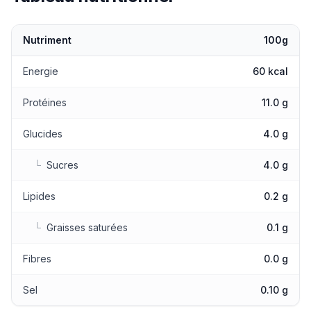
Nutriment
100g
Valeurs nutritionnelles
Energie
60 kcal
Protéines
11.0 g
Glucides
4.0 g
└
Sucres
4.0 g
Lipides
0.2 g
└
Graisses saturées
0.1 g
Fibres
0.0 g
Sel
0.10 g