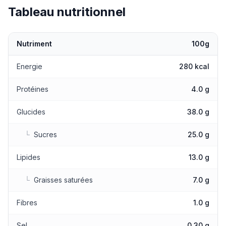
Tableau nutritionnel
Nutriment
100g
Valeurs nutritionnelles
Energie
280 kcal
Protéines
4.0 g
Glucides
38.0 g
└
Sucres
25.0 g
Lipides
13.0 g
└
Graisses saturées
7.0 g
Fibres
1.0 g
Sel
0.30 g