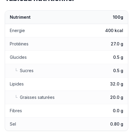
Nutriment
100g
Valeurs nutritionnelles
Energie
400 kcal
Protéines
27.0 g
Glucides
0.5 g
└
Sucres
0.5 g
Lipides
32.0 g
└
Graisses saturées
20.0 g
Fibres
0.0 g
Sel
0.80 g