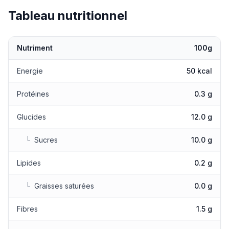
Tableau nutritionnel
Nutriment
100g
Valeurs nutritionnelles
Energie
50 kcal
Protéines
0.3 g
Glucides
12.0 g
└
Sucres
10.0 g
Lipides
0.2 g
└
Graisses saturées
0.0 g
Fibres
1.5 g