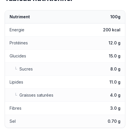
Nutriment
100g
Valeurs nutritionnelles
Energie
200 kcal
Protéines
12.0 g
Glucides
15.0 g
└
Sucres
8.0 g
Lipides
11.0 g
└
Graisses saturées
4.0 g
Fibres
3.0 g
Sel
0.70 g