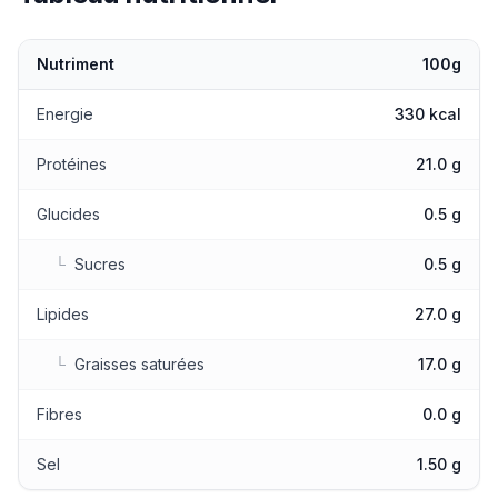
Nutriment
100g
Valeurs nutritionnelles
Energie
330 kcal
Protéines
21.0 g
Glucides
0.5 g
└
Sucres
0.5 g
Lipides
27.0 g
└
Graisses saturées
17.0 g
Fibres
0.0 g
Sel
1.50 g