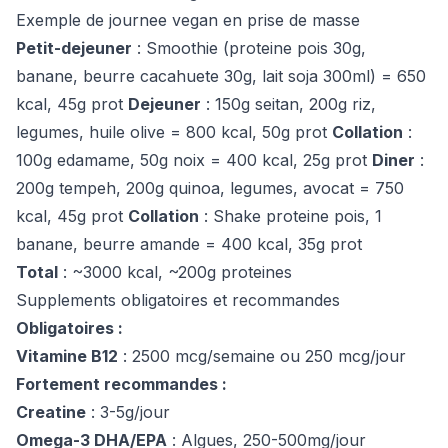
Exemple de journee vegan en prise de masse
Petit-dejeuner
: Smoothie (proteine pois 30g,
banane, beurre cacahuete 30g, lait soja 300ml) = 650
kcal, 45g prot
Dejeuner
: 150g seitan, 200g riz,
legumes, huile olive = 800 kcal, 50g prot
Collation
:
100g edamame, 50g noix = 400 kcal, 25g prot
Diner
:
200g tempeh, 200g quinoa, legumes, avocat = 750
kcal, 45g prot
Collation
: Shake proteine pois, 1
banane, beurre amande = 400 kcal, 35g prot
Total
: ~3000 kcal, ~200g proteines
Supplements obligatoires et recommandes
Obligatoires :
Vitamine B12
: 2500 mcg/semaine ou 250 mcg/jour
Fortement recommandes :
Creatine
: 3-5g/jour
Omega-3 DHA/EPA
: Algues, 250-500mg/jour