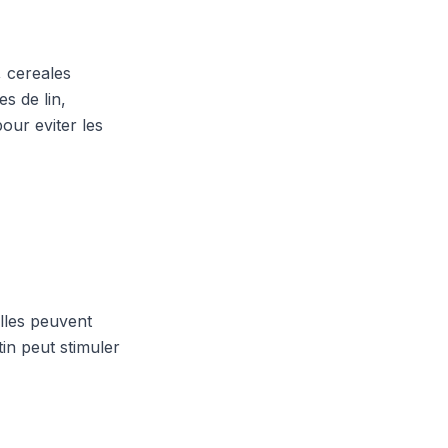
, cereales
s de lin,
our eviter les
elles peuvent
tin peut stimuler