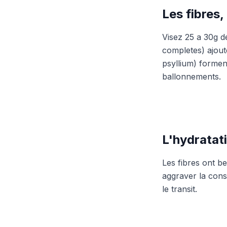
Les fibres,
Visez 25 a 30g de
completes) ajoute
psyllium) forment
ballonnements.
L'hydratat
Les fibres ont b
aggraver la const
le transit.