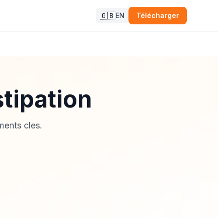
🇬🇧
EN
Télécharger
stipation
ments cles.