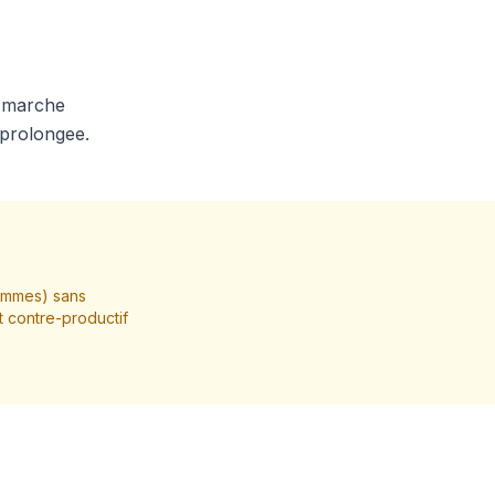
e marche
 prolongee.
hommes) sans
t contre-productif