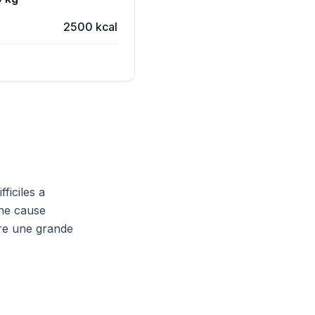
2500 kcal
ficiles a
une cause
re une grande