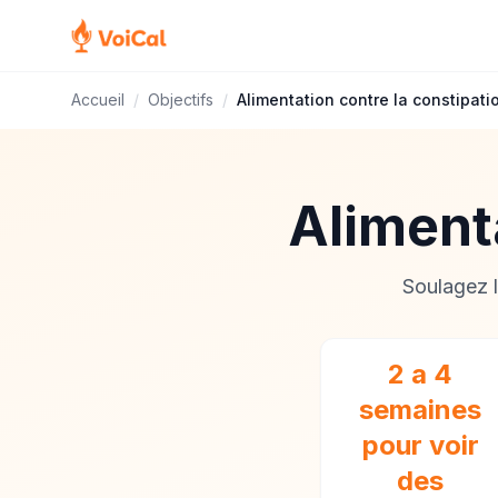
Accueil
/
Objectifs
/
Alimentation contre la constipati
Alimenta
Soulagez l
2 a 4
semaines
pour voir
des