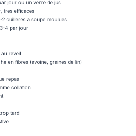
par jour ou un verre de jus
, tres efficaces
1-2 cuilleres a soupe moulues
 3-4 par jour
 au reveil
che en fibres (avoine, graines de lin)
ue repas
omme collation
nt
trop tard
tive