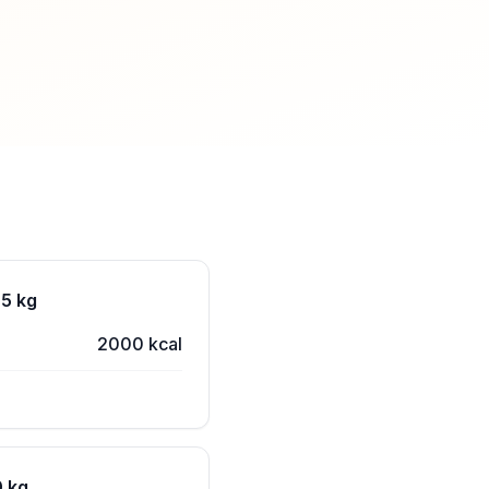
65 kg
2000 kcal
0 kg