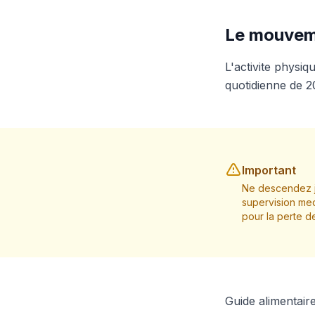
Le mouveme
L'activite physi
quotidienne de 20
Important
Ne descendez j
supervision med
pour la perte d
Guide alimentaire