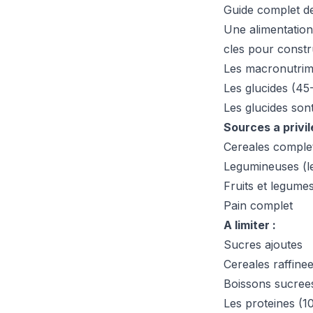
Guide complet de 
Une alimentation
cles pour constru
Les macronutrime
Les glucides (45
Les glucides sont
Sources a privil
Cereales complet
Legumineuses (len
Fruits et legume
Pain complet
A limiter :
Sucres ajoutes
Cereales raffine
Boissons sucree
Les proteines (1