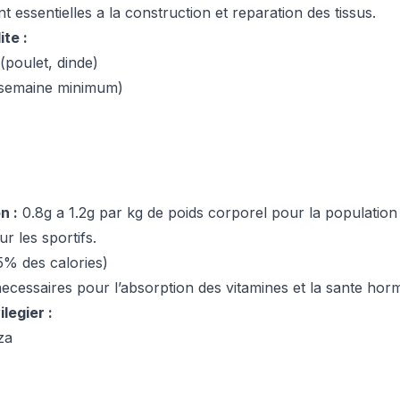
t essentielles a la construction et reparation des tissus.
te :
(poulet, dinde)
 semaine minimum)
n :
0.8g a 1.2g par kg de poids corporel pour la population
ur les sportifs.
35% des calories)
 necessaires pour l’absorption des vitamines et la sante hor
legier :
za