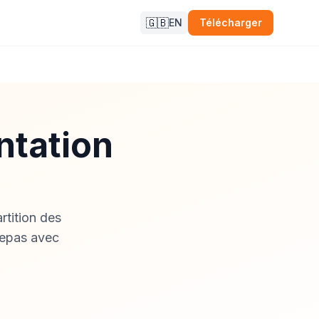
🇬🇧
EN
Télécharger
ntation
rtition des
repas avec