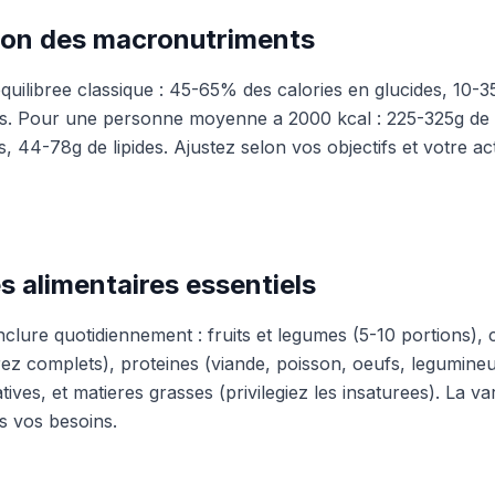
tion des macronutriments
equilibree classique : 45-65% des calories en glucides, 10-
es. Pour une personne moyenne a 2000 kcal : 225-325g de 
, 44-78g de lipides. Ajustez selon vos objectifs et votre act
s alimentaires essentiels
clure quotidiennement : fruits et legumes (5-10 portions), 
rez complets), proteines (viande, poisson, oeufs, legumineu
atives, et matieres grasses (privilegiez les insaturees). La var
s vos besoins.