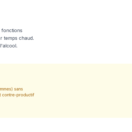
s fonctions
par temps chaud.
'alcool.
hommes) sans
t contre-productif