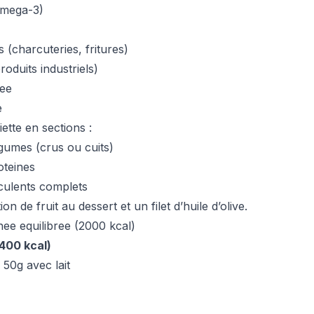
omega-3)
 (charcuteries, fritures)
roduits industriels)
ree
e
iette en sections :
gumes (crus ou cuits)
oteines
culents complets
n de fruit au dessert et un filet d’huile d’olive.
ee equilibree (2000 kcal)
(400 kcal)
 50g avec lait