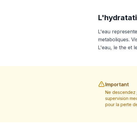
L'hydratat
L'eau represente
metaboliques. Vis
L'eau, le the et 
Important
Ne descendez j
supervision med
pour la perte d