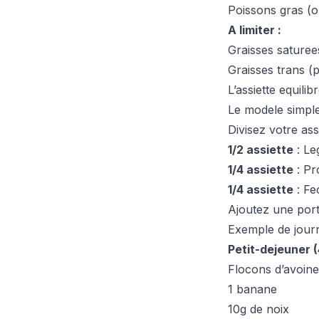
Poissons gras (
A limiter :
Graisses saturees
Graisses trans (p
L’assiette equilib
Le modele simpl
Divisez votre ass
1/2 assiette
: Le
1/4 assiette
: Pr
1/4 assiette
: Fe
Ajoutez une portio
Exemple de journ
Petit-dejeuner 
Flocons d’avoine
1 banane
10g de noix