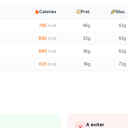
Calories
Prot.
Gluc.
785
kcal
48g
62g
885
kcal
52g
62g
685
kcal
38g
62g
625
kcal
18g
72g
A eviter