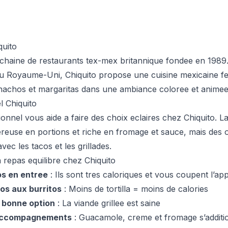
quito
 chaine de restaurants tex-mex britannique fondee en 1989
u Royaume-Uni, Chiquito propose une cuisine mexicaine fe
s, nachos et margaritas dans une ambiance coloree et animee
l Chiquito
ionnel vous aide a faire des choix eclaires chez Chiquito. L
reuse en portions et riche en fromage et sauce, mais des 
vec les tacos et les grillades.
 repas equilibre chez Chiquito
os en entree
: Ils sont tres caloriques et vous coupent l’ap
cos aux burritos
: Moins de tortilla = moins de calories
e bonne option
: La viande grillee est saine
 accompagnements
: Guacamole, creme et fromage s’additio