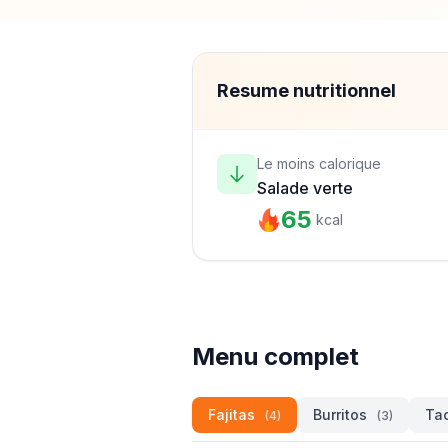
Resume nutritionnel
Le moins calorique
Salade verte
65
kcal
Menu complet
Fajitas
Burritos
Tac
(4)
(3)