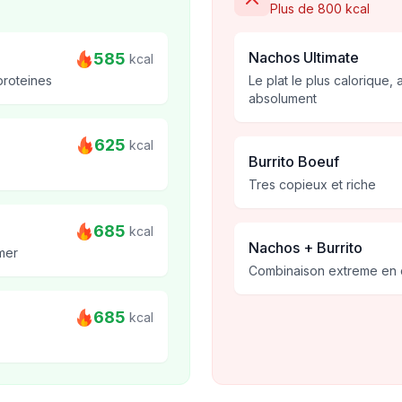
Plus de 800 kcal
Nachos Ultimate
585
kcal
proteines
Le plat le plus calorique, 
absolument
625
kcal
Burrito Boeuf
Tres copieux et riche
685
kcal
Nachos + Burrito
mer
Combinaison extreme en 
685
kcal