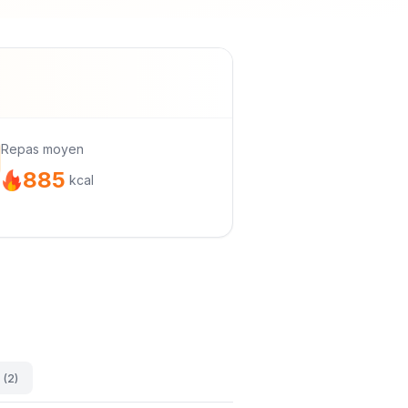
Repas moyen
885
kcal
(2)