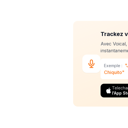
Trackez v
Avec Voical,
instantaneme
"
Exemple :
Chiquito"
Telecha
l'App St