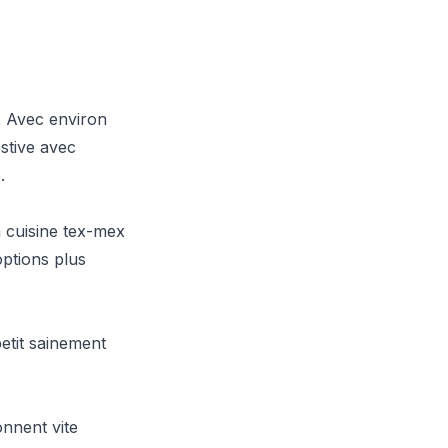
. Avec environ
stive avec
.
a cuisine tex-mex
options plus
petit sainement
nnent vite