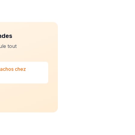
ndes
ule tout
 nachos chez