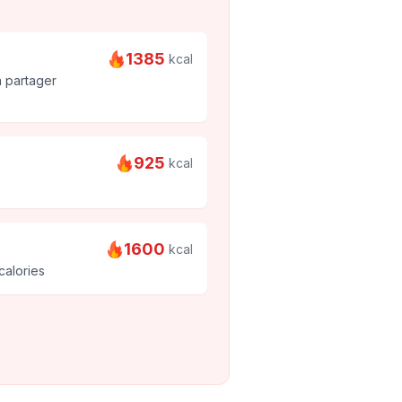
1385
kcal
a partager
925
kcal
1600
kcal
calories