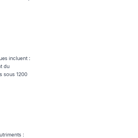
ues incluent :
nt du
is sous 1200
utriments :