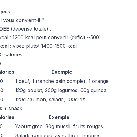
gees
l vous convient-il ?
DEE (depense totale) :
cal : 1200 kcal peut convenir (deficit ~500)
cal : visez plutot 1400-1500 kcal
0 calories
s
lories
Exemple
00
1 oeuf, 1 tranche pain complet, 1 orange
50
120g poulet, 200g legumes, 60g quinoa
50
120g saumon, salade, 100g riz
as + snack
lories
Exemple
0
Yaourt grec, 30g muesli, fruits rouges
00
Salade compose avec thon, legumes