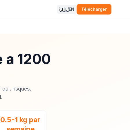
🇬🇧
EN
Télécharger
 a 1200
qui, risques,
l.
0.5-1 kg par
semaine