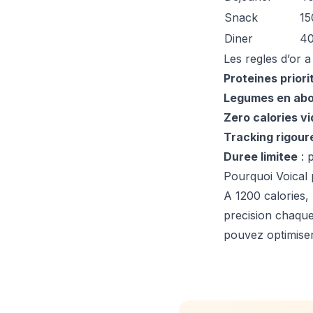
Snack
15
Diner
4
Les regles d’or a
Proteines priori
Legumes en ab
Zero calories v
Tracking rigour
Duree limitee
: 
Pourquoi Voical 
A 1200 calories, 
precision chaque
pouvez optimise