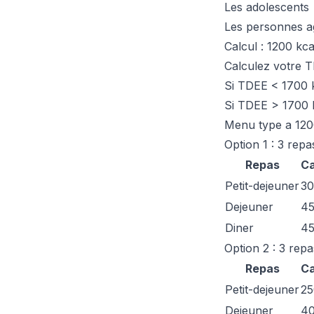
Les adolescents
Les personnes a
Calcul : 1200 kca
Calculez votre T
Si TDEE < 1700 k
Si TDEE > 1700 k
Menu type a 120
Option 1 : 3 repa
Repas
Ca
Petit-dejeuner
3
Dejeuner
4
Diner
4
Option 2 : 3 rep
Repas
Ca
Petit-dejeuner
25
Dejeuner
4