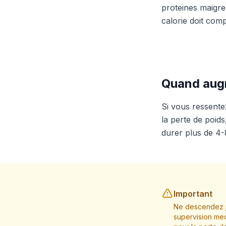
proteines maigres
calorie doit comp
Quand augm
Si vous ressente
la perte de poid
durer plus de 4
Important
Ne descendez j
supervision med