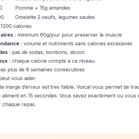
0
Pomme + 15g amandes
00
Omelette 2 oeufs, legumes sautes
 1200 calories
taires
: minimum 60g/jour pour preserver le muscle
ondance
: volume et nutriments sans calories excessives
ides
: pas de sodas, bonbons, alcool
eux
: chaque calorie compte a ce niveau
pas plus de 8 semaines consecutives
peut vous aider
la marge d’erreur est tres faible. Voical vous permet de tr
 aliment en 15 secondes. Vous savez exactement ou vous e
r chaque repas.