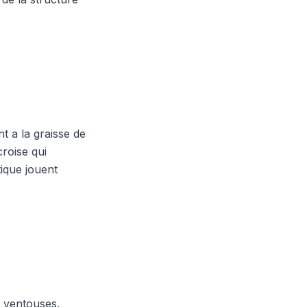
t a la graisse de
roise qui
ique jouent
, ventouses,