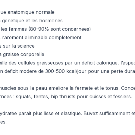
ique anatomique normale
a genetique et les hormones
ez les femmes (80-90% sont concernees)
s rarement eliminable completement
s sur la science
a graisse corporelle
aille des cellules graisseuses par un deficit calorique, l’asp
un deficit modere de 300-500 kcal/jour pour une perte dura
uscles sous la peau ameliore la fermete et le tonus. Conc
ees : squats, fentes, hip thrusts pour cuisses et fessiers.
ratee parait plus lisse et elastique. Buvez suffisamment et 
es.