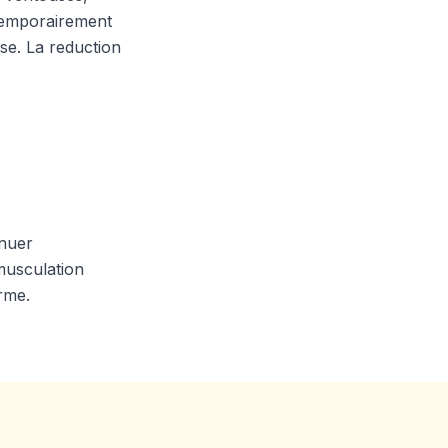
temporairement
use. La reduction
inuer
 musculation
rme.