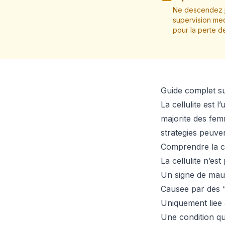
Ne descendez j
supervision med
pour la perte d
Guide complet sur
La cellulite est
majorite des fem
strategies peuven
Comprendre la ce
La cellulite n’est 
Un signe de mau
Causee par des “
Uniquement liee 
Une condition q