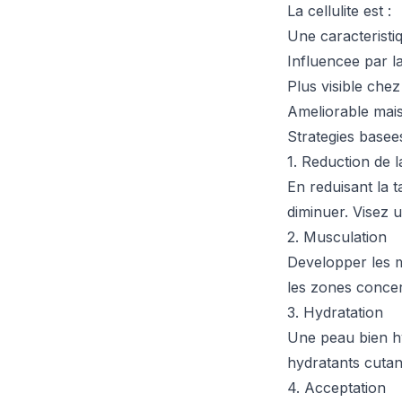
La cellulite est :
Une caracterist
Influencee par l
Plus visible ch
Ameliorable mai
Strategies basee
1. Reduction de l
En reduisant la t
diminuer. Visez 
2. Musculation
Developper les m
les zones concern
3. Hydratation
Une peau bien hyd
hydratants cutan
4. Acceptation