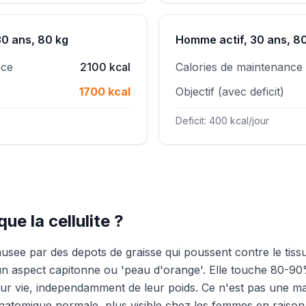
0 ans, 80 kg
Homme actif, 30 ans, 8
nce
2100 kcal
Calories de maintenance
1700 kcal
Objectif (avec deficit)
Deficit: 400 kcal/jour
ue la cellulite ?
causee par des depots de graisse qui poussent contre le tiss
 un aspect capitonne ou 'peau d'orange'. Elle touche 80-
r vie, independamment de leur poids. Ce n'est pas une ma
anatomique normale, plus visible chez les femmes en raison 