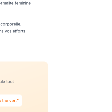
normalite feminine
 corporelle.
ns vos efforts
ule tout
 the vert"