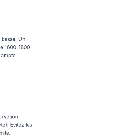
s basse. Un
re 1600-1800
 compte
ervation
te). Evitez les
mite.