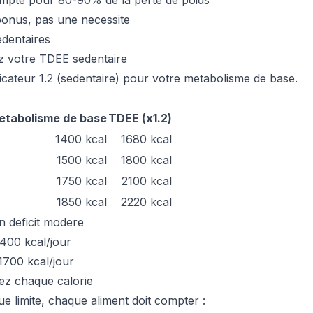
ompte pour 80-90% de la perte de poids
bonus, pas une necessite
edentaires
ez votre TDEE sedentaire
plicateur 1.2 (sedentaire) pour votre metabolisme de base.
etabolisme de base
TDEE (x1.2)
1400 kcal
1680 kcal
1500 kcal
1800 kcal
1750 kcal
2100 kcal
1850 kcal
2220 kcal
n deficit modere
400 kcal/jour
700 kcal/jour
sez chaque calorie
ue limite, chaque aliment doit compter :