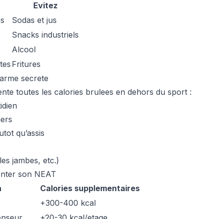
Evitez
es
Sodas et jus
Snacks industriels
Alcool
tes
Fritures
 arme secrete
te toutes les calories brulees en dehors du sport :
idien
iers
utot qu’assis
les jambes, etc.)
nter son NEAT
n
Calories supplementaires
+300-400 kcal
enseur
+20-30 kcal/etage