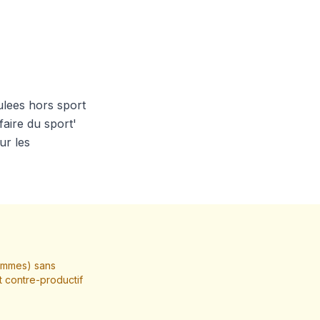
ulees hors sport
aire du sport'
ur les
hommes) sans
t contre-productif