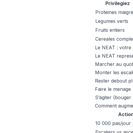
Privilegiez
Proteines maigr
Legumes verts
Fruits entiers
Cereales comple
Le NEAT : votre
Le NEAT represen
Marcher au quot
Monter les escal
Rester debout pl
Faire le menage
S’agiter (bouger 
Comment augme
Actio
10 000 pas/jour
Escaliers vs asc