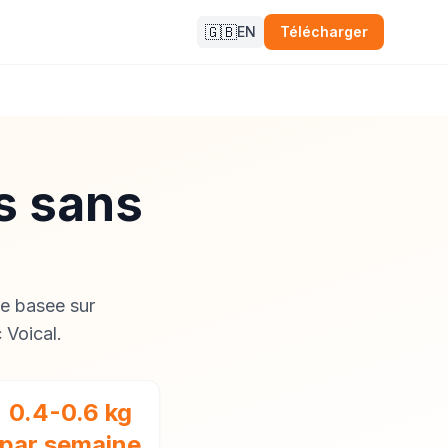
🇬🇧
EN
Télécharger
s sans
e basee sur
 Voical.
0.4-0.6 kg
par semaine