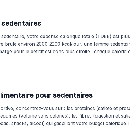
s sedentaires
sedentaire, votre depense calorique totale (TDEE) est plu
e brule environ 2000-2200 kcal/jour, une femme sedentai
marge pour le deficit est donc plus etroite : chaque calorie
alimentaire pour sedentaires
rtive, concentrez-vous sur : les proteines (satiete et pres
legumes (volume sans calories), les fibres (digestion et satie
odas, snacks, alcool) qui gaspillent votre budget calorique li