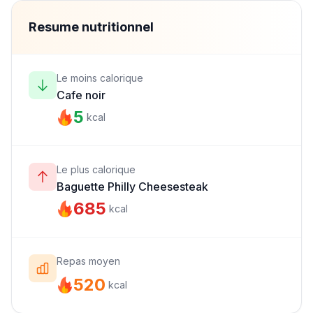
Resume nutritionnel
Le moins calorique
Cafe noir
5
kcal
Le plus calorique
Baguette Philly Cheesesteak
685
kcal
Repas moyen
520
kcal