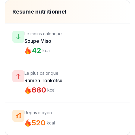
Resume nutritionnel
Le moins calorique
Soupe Miso
42
kcal
Le plus calorique
Ramen Tonkotsu
680
kcal
Repas moyen
520
kcal