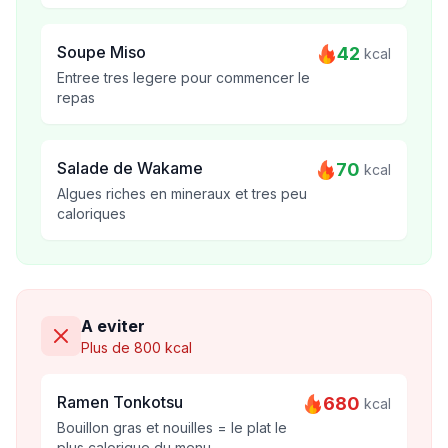
Soupe Miso
42
kcal
Entree tres legere pour commencer le
repas
Salade de Wakame
70
kcal
Algues riches en mineraux et tres peu
caloriques
A eviter
Plus de 800 kcal
Ramen Tonkotsu
680
kcal
Bouillon gras et nouilles = le plat le
plus calorique du menu