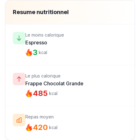
Resume nutritionnel
Le moins calorique
Espresso
3
kcal
Le plus calorique
Frappe Chocolat Grande
485
kcal
Repas moyen
420
kcal