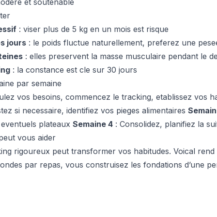
 modere et soutenable
ter
essif
: viser plus de 5 kg en un mois est risque
s jours
: le poids fluctue naturellement, preferez une pe
teines
: elles preservent la masse musculaire pendant le def
ing
: la constance est cle sur 30 jours
ine par semaine
ulez vos besoins, commencez le tracking, etablissez vos h
tez si necessaire, identifiez vos pieges alimentaires
Semain
s eventuels plateaux
Semaine 4
: Consolidez, planifiez la sui
peut vous aider
ing rigoureux peut transformer vos habitudes. Voical rend c
condes par repas, vous construisez les fondations d’une pe