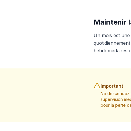
Maintenir l
Un mois est une p
quotidiennement 
hebdomadaires re
Important
Ne descendez j
supervision med
pour la perte d