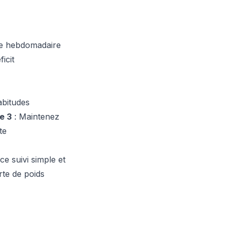
see hebdomadaire
icit
abitudes
e 3
: Maintenez
te
e suivi simple et
rte de poids