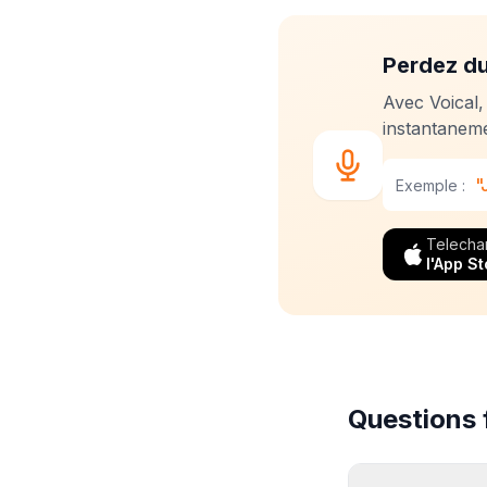
Perdez du
Avec Voical,
instantaneme
"
Exemple :
Telecha
l'App St
Questions 