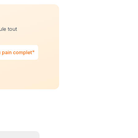
ule tout
u pain complet"