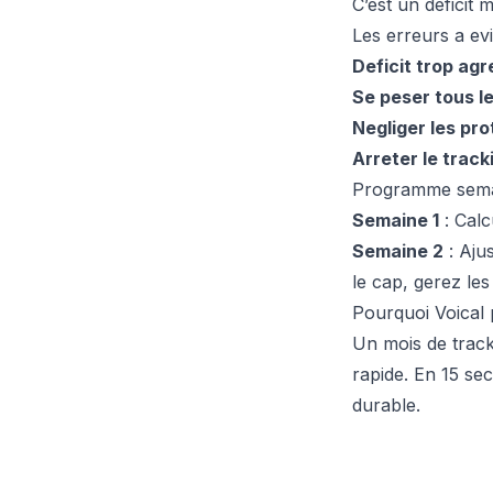
C’est un deficit
Les erreurs a evi
Deficit trop agr
Se peser tous le
Negliger les pro
Arreter le track
Programme sema
Semaine 1
: Calc
Semaine 2
: Ajus
le cap, gerez le
Pourquoi Voical 
Un mois de track
rapide. En 15 se
durable.