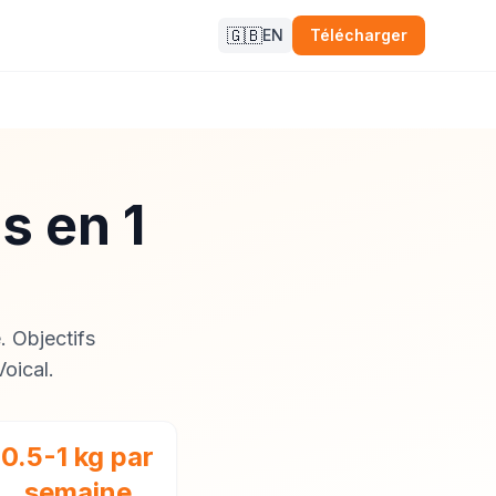
🇬🇧
EN
Télécharger
s en 1
 Objectifs
Voical.
0.5-1 kg par
semaine